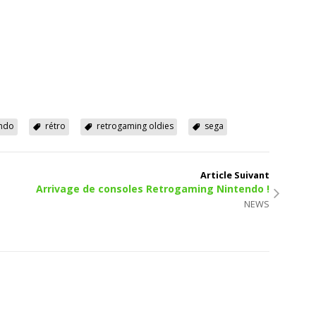
endo
rétro
retrogaming oldies
sega
Article Suivant
Arrivage de consoles Retrogaming Nintendo !
NEWS