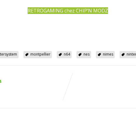
RETROGAMING chez CHIP’N MODZ
tersystem
montpellier
n64
nes
nimes
nint
4