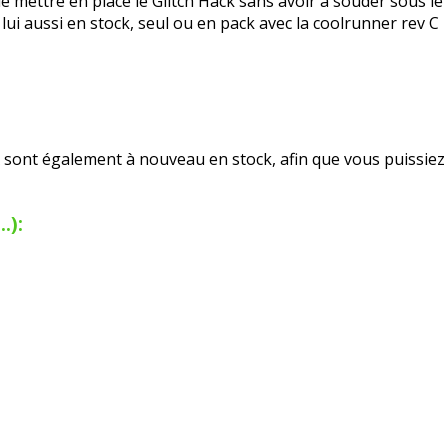
 mettre en place le Glitch Hack sans avoir à souder sous le 
lui aussi en stock, seul ou en pack avec la coolrunner rev C
nt également à nouveau en stock, afin que vous puissiez ré
.):