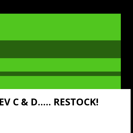
V C & D….. RESTOCK!