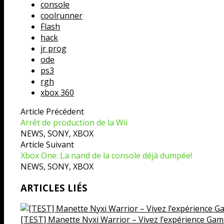
console
coolrunner
Flash
hack
jr prog
ode
ps3
rgh
xbox 360
Article Précédent
Arrêt de production de la Wii
NEWS
,
SONY
,
XBOX
Article Suivant
Xbox One: La nand de la console déjà dumpée!
NEWS
,
SONY
,
XBOX
ARTICLES LIÉS
[TEST] Manette Nyxi Warrior – Vivez l’expérience Game