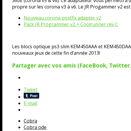
360E (corona v5 & v6). Ce adaptateur vous permettra de
propre sur les corona v3 à v6. Le JR Progammer v2 est 
Nouveau corona postfix adapter v2
Pack JR Programmer v2 + Coolrunner rev C
Les blocs optique ps3 slim KEM450AAA et KEM450DAA so
nouveaux jeux de cette fin d’année 2013!
Partager avec vos amis (FaceBook, Twitter..
Tweet
E-mail
Cobra
Cobra ode