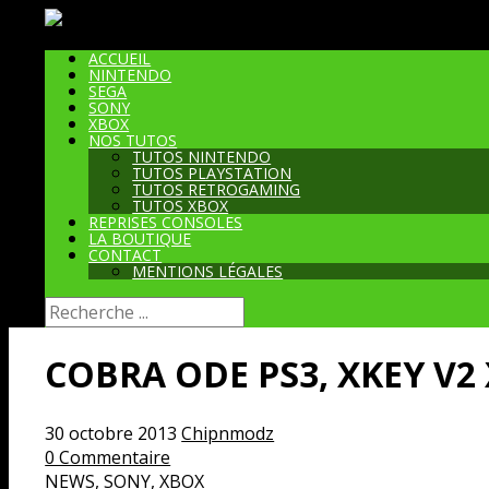
News & Tutos
ACCUEIL
NINTENDO
SEGA
SONY
XBOX
NOS TUTOS
TUTOS NINTENDO
TUTOS PLAYSTATION
TUTOS RETROGAMING
TUTOS XBOX
REPRISES CONSOLES
LA BOUTIQUE
CONTACT
MENTIONS LÉGALES
COBRA ODE PS3, XKEY V2
30 octobre 2013
Chipnmodz
0 Commentaire
NEWS
,
SONY
,
XBOX