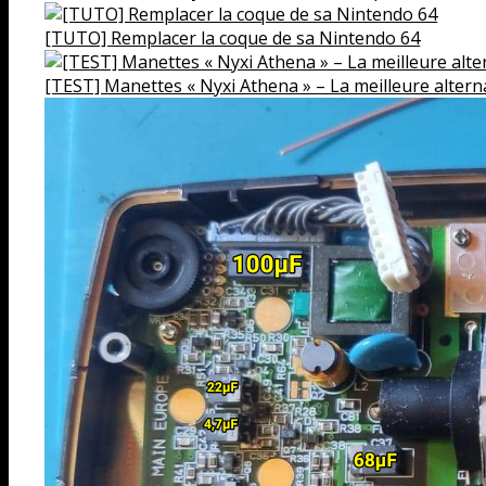
[TUTO] Remplacer la coque de sa Nintendo 64
[TEST] Manettes « Nyxi Athena » – La meilleure alternat