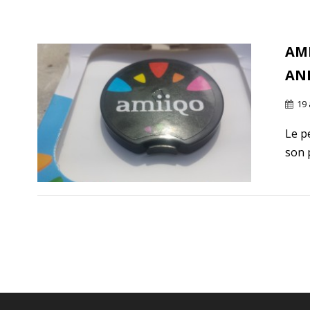
AM
AN
19
Le p
son p